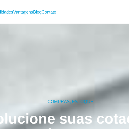
lidades
Vantagens
Blog
Contato
COMPRAS
,
ESTOQUE
lucione suas cota