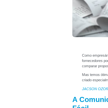
Como empresário
fornecedores po
comparar propost
Mas temos ótim
criado especialm
JACSON OZOR
A Comunic