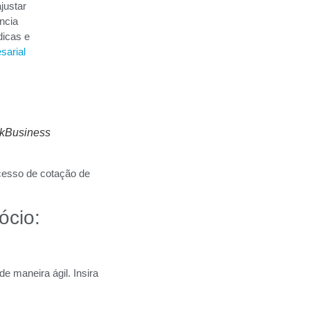
justar
ncia
dicas e
arial
okBusiness
cesso de cotação de
ócio:
 maneira ágil. Insira