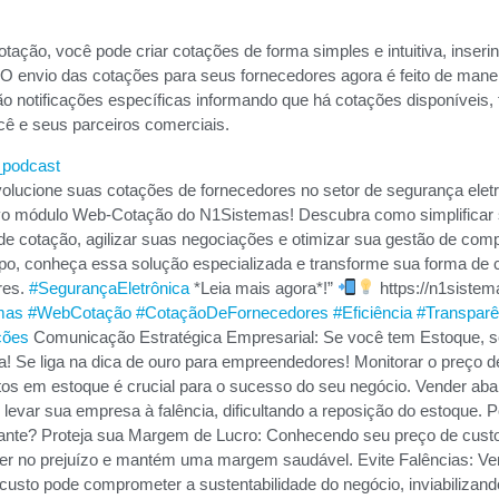
ção, você pode criar cotações de forma simples e intuitiva, inserin
O envio das cotações para seus fornecedores agora é feito de maneir
o notificações específicas informando que há cotações disponíveis, f
ê e seus parceiros comerciais.
_podcast
olucione suas cotações de fornecedores no setor de segurança elet
o módulo Web-Cotação do N1Sistemas! Descubra como simplificar
de cotação, agilizar suas negociações e otimizar sua gestão de com
po, conheça essa solução especializada e transforme sua forma de 
res.
#SegurançaEletrônica
*Leia mais agora*!”
https://n1siste
mas
#WebCotação
#CotaçãoDeFornecedores
#Eficiência
#Transparê
ções
Comunicação Estratégica Empresarial: Se você tem Estoque, se
! Se liga na dica de ouro para empreendedores! Monitorar o preço d
tos em estoque é crucial para o sucesso do seu negócio. Vender ab
 levar sua empresa à falência, dificultando a reposição do estoque. P
tante? Proteja sua Margem de Lucro: Conhecendo seu preço de cust
der no prejuízo e mantém uma margem saudável. Evite Falências: Ve
custo pode comprometer a sustentabilidade do negócio, inviabilizand