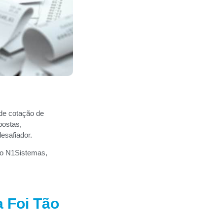
de cotação de
postas,
esafiador.
do N1Sistemas,
 Foi Tão