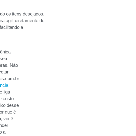
do os itens desejados,
a ágil, diretamente do
acilitando a
rônica
 seu
pras. Não
cotar
mas.com.br
ncia
 liga
e custo
aixo desse
or que é
o, você
nder
o a