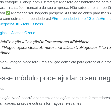
do estoque. Planeje com Estratégia: Monitore constantemente para a
arantir a saúde financeira da sua empresa. Não subestime a importâ
sso!
Mantenha seu negócio próspero. Assista ao vídeo para mais 
he com outros empreendedores!
#Empreendedorismo
#GestãoEmpres
Negócios
#TikTokBusiness
ginal – Jacson Ozorio
ebCotação #CotaçãoDeFornecedores #Eficiência
a #Negociações GestãoEmpresarial #DicasDeNegócios #TikT
rônica
eb-Cotação, você terá uma solução completa para gerenciar o pro
ificada.
esse módulo pode ajudar o seu neg
ões:
ção, você poderá criar e enviar cotações para seus fornecedores de
antidades, prazos e outras informações relevantes.