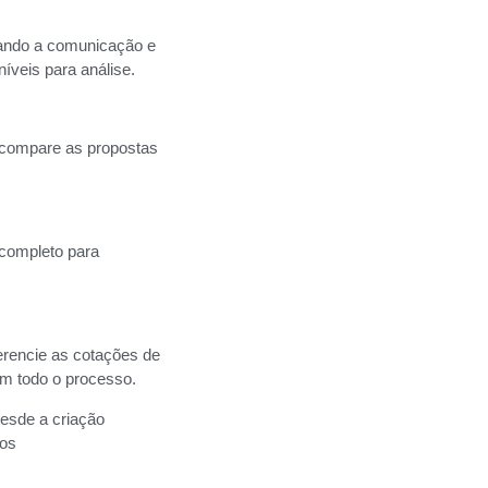
izando a comunicação e
íveis para análise.
 compare as propostas
 completo para
rencie as cotações de
em todo o processo.
esde a criação
 os