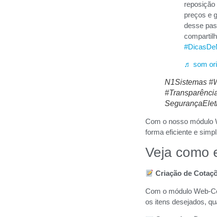
reposição 
preços e g
desse pa
compartil
#DicasDe
♬ som ori
N1Sistemas #W
#Transparênci
SegurançaElet
Com o nosso módulo W
forma eficiente e simpl
Veja como 
Criação de Cotaç
Com o módulo Web-Cota
os itens desejados, qu