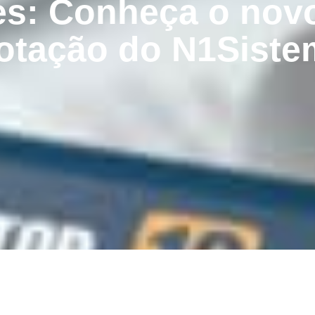
es: Conheça o no
otação do N1Siste