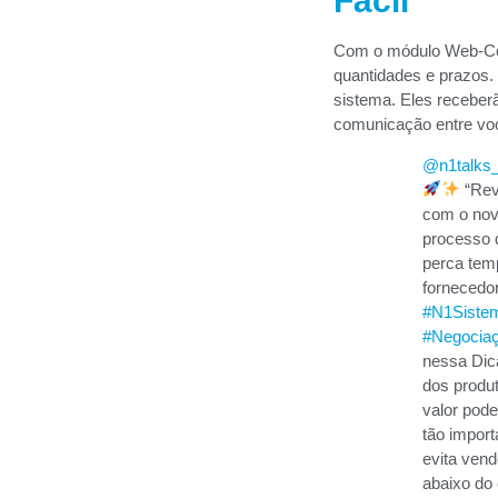
Fácil
Com o módulo Web-Cota
quantidades e prazos. 
sistema. Eles receberã
comunicação entre voc
@n1talks
“Rev
com o nov
processo 
perca tem
fornecedo
#N1Siste
#Negocia
nessa Dica
dos produ
valor pode
tão impor
evita ven
abaixo do 