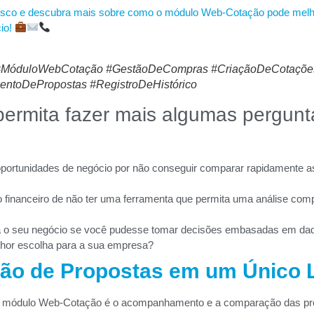
osco e descubra mais sobre como o módulo Web-Cotação pode melho
io!
#MóduloWebCotação #GestãoDeCompras #CriaçãoDeCotaçõe
toDePropostas #RegistroDeHistórico
permita fazer mais algumas pergunt
oportunidades de negócio por não conseguir comparar rapidamente a
 financeiro de não ter uma ferramenta que permita uma análise compl
 o seu negócio se você pudesse tomar decisões embasadas em dad
lhor escolha para a sua empresa?
o de Propostas em um Único 
 módulo Web-Cotação é o acompanhamento e a comparação das pro