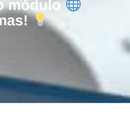
vo módulo
mas!