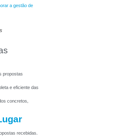
rar a gestão de
s
as
s propostas
eta e eficiente das
os concretos,
Lugar
postas recebidas.