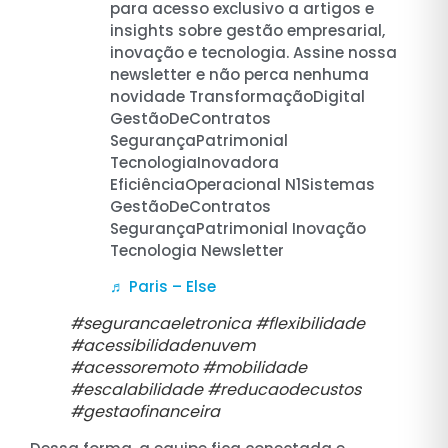
para acesso exclusivo a artigos e
insights sobre gestão empresarial,
inovação e tecnologia. Assine nossa
newsletter e não perca nenhuma
novidade TransformaçãoDigital
GestãoDeContratos
SegurançaPatrimonial
TecnologiaInovadora
EficiênciaOperacional N1Sistemas
GestãoDeContratos
SegurançaPatrimonial Inovação
Tecnologia Newsletter
♬ Paris – Else
#segurancaeletronica #flexibilidade
#acessibilidadenuvem
#acessoremoto #mobilidade
#escalabilidade #reducaodecustos
#gestaofinanceira