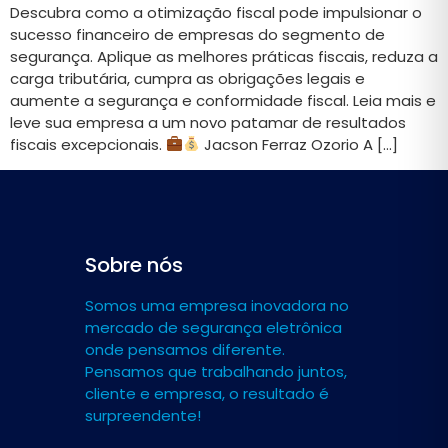
Descubra como a otimização fiscal pode impulsionar o
sucesso financeiro de empresas do segmento de
segurança. Aplique as melhores práticas fiscais, reduza a
carga tributária, cumpra as obrigações legais e
aumente a segurança e conformidade fiscal. Leia mais e
leve sua empresa a um novo patamar de resultados
fiscais excepcionais.
Jacson Ferraz Ozorio A […]
Sobre nós
Somos uma empresa inovadora no
mercado de segurança eletrônica
onde pensamos diferente.
Pensamos que trabalhando juntos,
cliente e empresa, o resultado é
surpreendente!