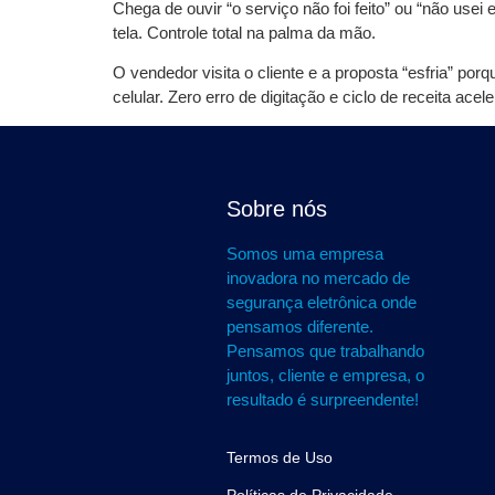
Chega de ouvir “o serviço não foi feito” ou “não usei
tela. Controle total na palma da mão.
O vendedor visita o cliente e a proposta “esfria” po
celular. Zero erro de digitação e ciclo de receita acel
Sobre nós
Somos uma empresa
inovadora no mercado de
segurança eletrônica onde
pensamos diferente.
Pensamos que trabalhando
juntos, cliente e empresa, o
resultado é surpreendente!
Termos de Uso
Políticas de Privacidade