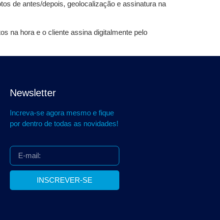
otos de antes/depois, geolocalização e assinatura na
s na hora e o cliente assina digitalmente pelo
Newsletter
Increva-se agora mesmo e fique
por dentro de todas as novidades!
INSCREVER-SE