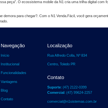
 essa peça”. O ecossistema mobile da N1 cria uma trilha digital com f
rque demora para chegar?. Com o N1 Venda.Fácil, você gera orçamento
erado.
Navegação
Localização
Início
Rua Alfredo Colla, Nº 834
Institucional
Centro,
Toledo PR
Funcionalidades
Contato
Vantagens
Suporte
: (47) 2122-0399
Blog
Comercial
: (47) 99624-2257
Contato
comercial@n1sistemas.com.br