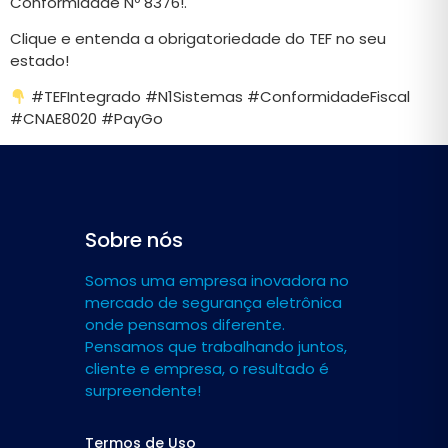
Conformidade Nº 8376!.
Clique e entenda a obrigatoriedade do TEF no seu
estado!
#TEFIntegrado #N1Sistemas #ConformidadeFiscal
#CNAE8020 #PayGo
Sobre nós
Somos uma empresa inovadora no
mercado de segurança eletrônica
onde pensamos diferente.
Pensamos que trabalhando juntos,
cliente e empresa, o resultado é
surpreendente!
Termos de Uso