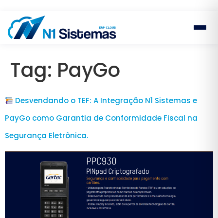
Tag:
PayGo
Desvendando o TEF: A Integração N1 Sistemas e
PayGo como Garantia de Conformidade Fiscal na
Segurança Eletrônica.