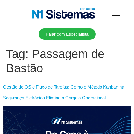
Falar com Especialista
Tag:
Passagem de
Bastão
Gestão de OS e Fluxo de Tarefas: Como o Método Kanban na
Segurança Eletrônica Elimina o Gargalo Operacional