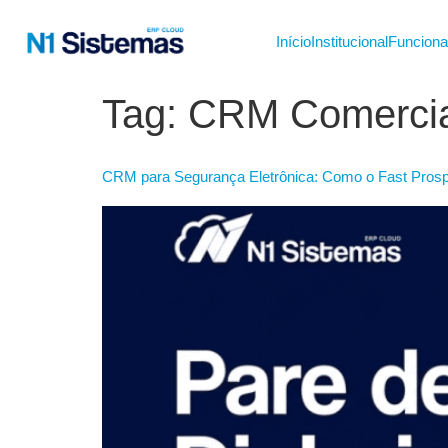
Início
Institucional
Funciona
Tag:
CRM Comercia
CRM para Segurança Eletrônica: Como o Fast Prosp